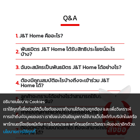
Q&A
1.
J&T Home คืออะไร?
พันธมิตร J&T Home ได้รับสิทธิประโยชน์อะไร
2.
บ้าง?
3.
ฉันจะสมัครเป็นพันธมิตร J&T Home ได้อย่างไร?
ต้องมีคุณสมบัติอะไรบ้างถึงจะเข้าร่วม J&T
4.
Home ได้?
ลูกค้าจะทราบได้อย่างไรว่าสามารถใช้บริการ Drop
5.
Point ของฉัน?
อธิบายนโยบาย Cookies
เราใช้คุกกี้เพื่อช่วยให้เว็บไซต์ของเราทำงานได้อย่างถูกต้อง และเพื่อวิเคราะห์
หากมีปัญหาเกี่ยวกับระบบหรือบริการ ฉันจะติดต่อ
6.
ใคร?
การเข้าถึงข้อมูลของเรา เรายังแบ่งปันข้อมูลการใช้งานเว็บไซต์กับบริษัทในเครือ
พาร์ทเนอร์โซเชียลมีเดีย การโฆษณาและพาร์ทเนอร์การวิเคราะห์ของเราอีกด้วย.
ต้องมีหน้าร้านขนาดเท่าใด ถึงจะสามารถเปิด J&T
7.
นโยบายการใช้คุกกี้
Home ได้?